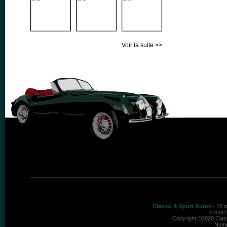
Voir la suite >>
Classic & Sport Autos
- 10 r
contac
Copyright ©2020 Class
Numé