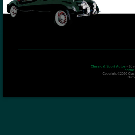
Classic & Sport Autos
- 10 r
contac
Copyright ©2020 Class
Numé