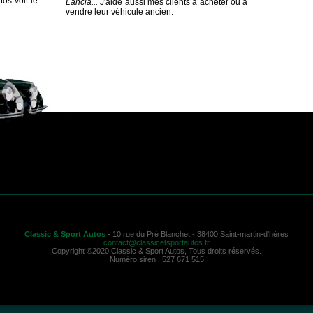
os voit le
Lancia...
J'aide aussi mes clients à acheter ou à
vendre leur véhicule ancien.
Classic & Sport Autos
- 10 rue du Pré Blanchet - 38400 Saint-martin-d'hères
contact@classicetsportautos.fr
Copyright ©2020 Classic & Sport Autos, Tous droits réservés.
Numéro siren : 527 671 515