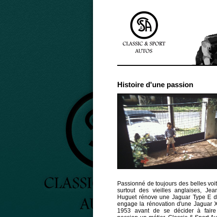
Histoire d'une passion
Passionné de toujours des belles voi
surtout des vieilles anglaises, Jea
Huguet rénove une Jaguar Type E d
engage la rénovation d'une Jaguar 
1953 avant de se décider à faire