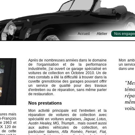
Accueil
Atelier
Nos engage
Après de nombreuses années dans le domaine
Mon ambit
de l'organisation et de la performance
un servic
industrielle, j'ai ouvert ce garage spécialisé en
dans une 
voitures de collection en Octobre 2010. Un de
mes constats a été la difficulté à trouver dans la
cuvette grenobloise des garages pouvant offrir
"Me
un service de qualité pour des travaux
témo
d'entretien ou de réparation, sans même parler
de restauration.
répa
mêm
Nos prestations
voit
Mon activité principale est l'entretien et la
tures mais
réparation de voitures de collection avec
n-François
spécialité en voitures anglaises,
Jaguar, Lotus,
e 1963 et
Austin Healey, MG, Triumph...
mais ouvert aussi
XK 120 de
aux autres véhicules de collection, en
 de cette
particulier italiens,
Alfa Roméo, Ferrari, Fiat,