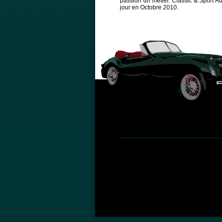
passion un métier. Classic & Sport Aut
jour en Octobre 2010.